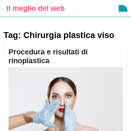
Skip
Il meglio del web
O
to
B
content
Skip
to
Tag:
Chirurgia plastica viso
content
Procedura e risultati di
Procedura
rinoplastica
e
risultati
di
rinoplastica