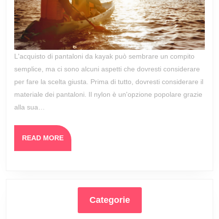
i
Pantaloni
da
Kayak
L'acquisto di pantaloni da kayak può sembrare un compito
semplice, ma ci sono alcuni aspetti che dovresti considerare
Giusti
per fare la scelta giusta. Prima di tutto, dovresti considerare il
per
materiale dei pantaloni. Il nylon è un'opzione popolare grazie
la
alla sua…
Tua
Prossima
READ
READ MORE
Avventura
MORE
Categorie