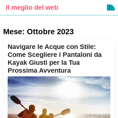
Skip
Il meglio del web
O
to
B
content
Skip
to
Mese:
Ottobre 2023
content
Navigare le Acque con Stile:
Come Scegliere i Pantaloni da
Kayak Giusti per la Tua
Navigare
Prossima Avventura
le
Acque
con
Stile:
Come
Scegliere