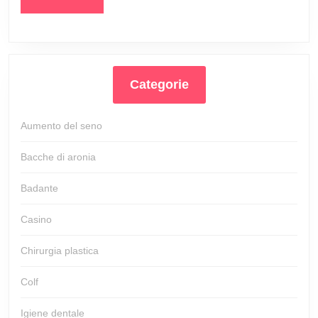
MORE
preservare
il
nostro
benessere
Categorie
Aumento del seno
Bacche di aronia
Badante
Casino
Chirurgia plastica
Colf
Igiene dentale