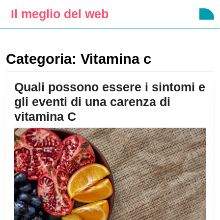
Skip
Il meglio del web
O
to
B
content
Skip
to
Categoria:
Vitamina c
content
Quali possono essere i sintomi e
gli eventi di una carenza di
Quali
vitamina C
possono
essere
i
sintomi
e
gli
eventi