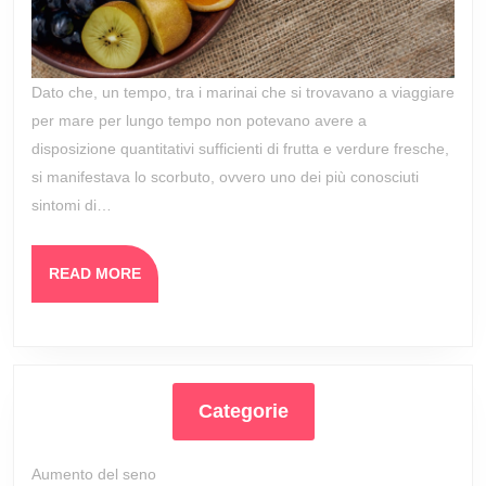
di
una
carenza
Dato che, un tempo, tra i marinai che si trovavano a viaggiare
per mare per lungo tempo non potevano avere a
di
disposizione quantitativi sufficienti di frutta e verdure fresche,
vitamina
si manifestava lo scorbuto, ovvero uno dei più conosciuti
C
sintomi di…
READ
READ MORE
MORE
Categorie
Aumento del seno