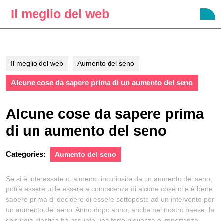
Skip
Il meglio del web
O
to
B
content
Skip
to
content
Il meglio del web
Aumento del seno
Alcune cose da sapere prima di un aumento del seno
Alcune cose da sapere prima
di un aumento del seno
Categories:
Aumento del seno
Se si è interessate o, almeno, incuriosite da un aumento del seno,
potrà essere utile essere a conoscenza di alcune cose che è bene
sapere prima di decidere di essere sottoposte ad un intervento per
un aumento del seno. Anno dopo anno, anche nel nostro paese, la
chirurgia plastica ha assunto una forte rilevanza e importanza,